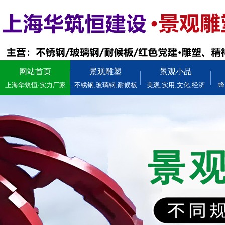
网站首页
景观雕塑
景观小品
上海华筑恒·实力厂家
不锈钢,玻璃钢,耐候板
美观,实用,文化,经济
蜂