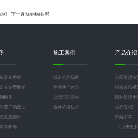
] [下一页:
]
定制
轻奢楼梯扶手
例
施工案例
产品介绍
板装饰桥梁
城市公共场所
公园景观造
灯光造型雕塑
商业地产建筑
铝板装饰桥
钢雕塑
公园景区园林
园林景观小
乐荟广场造型
道路桥梁栏杆
栏杆/护栏
色党建摆件
廊架凉亭
凉亭长廊
...+点击更