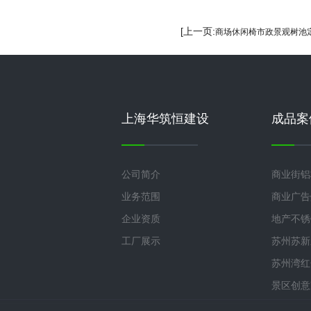
[上一页:
商场休闲椅市政景观树池
上海华筑恒建设
成品案
公司简介
商业街铝
业务范围
商业广告
企业资质
地产不锈
工厂展示
苏州苏新
苏州湾红
景区创意