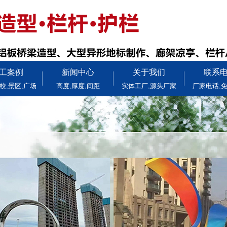
工案例
新闻中心
关于我们
联系
校,景区,广场
高度,厚度,间距
实体工厂,源头厂家
厂家电话,