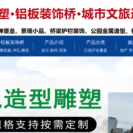
铝板装饰桥
产品介绍
产品分类
施
窝铝板,冲孔,雕花
设计,制作,安装
江浙沪全覆盖
地产,学