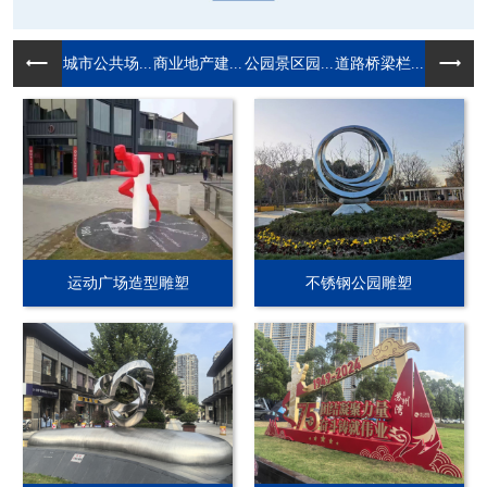
城市公共场...
商业地产建...
公园景区园...
道路桥梁栏...
运动广场造型雕塑
不锈钢公园雕塑