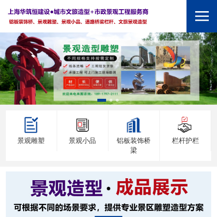
景观雕塑
景观小品
铝板装饰桥
栏杆护栏
梁