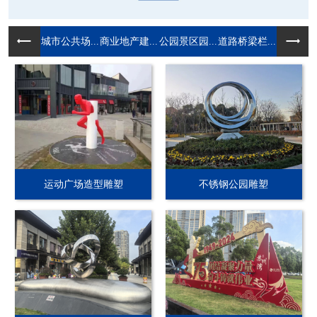
城市公共场...
商业地产建...
公园景区园...
道路桥梁栏...
运动广场造型雕塑
不锈钢公园雕塑