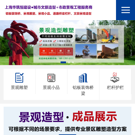
景观雕塑
景观小品
铝板装饰桥
栏杆护栏
梁