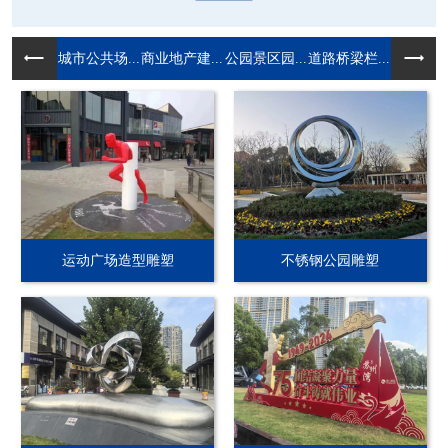
城市公共场...
商业地产建...
公园景区园...
道路桥梁栏...
运动广场造型雕塑
不锈钢公园雕塑