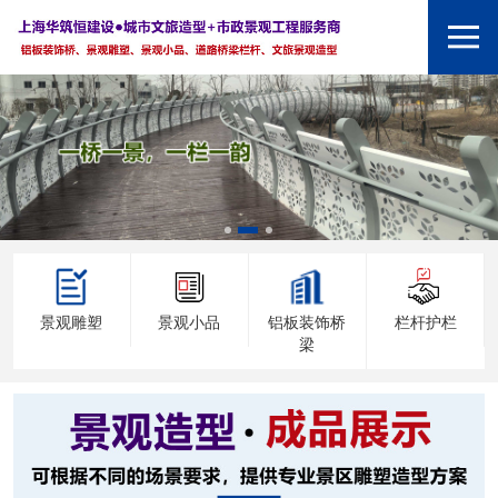
景观雕塑
景观小品
铝板装饰桥
栏杆护栏
梁