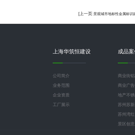
[上一页:
景观城市地标性金属标识
上海华筑恒建设
成品案
公司简介
商业街铝
业务范围
商业广告
企业资质
地产不锈
工厂展示
苏州苏新
苏州湾红
景区创意