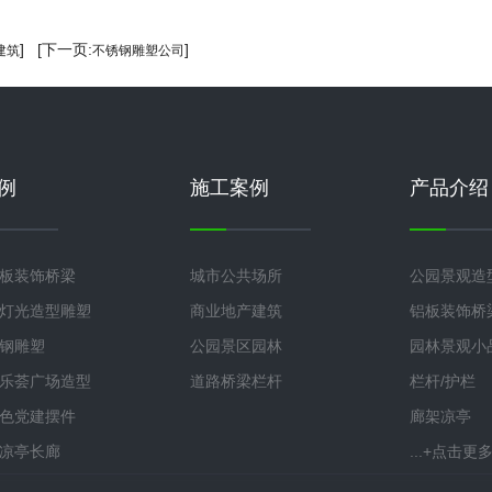
] [下一页:
]
建筑
不锈钢雕塑公司
例
施工案例
产品介绍
板装饰桥梁
城市公共场所
公园景观造
灯光造型雕塑
商业地产建筑
铝板装饰桥
钢雕塑
公园景区园林
园林景观小
乐荟广场造型
道路桥梁栏杆
栏杆/护栏
色党建摆件
廊架凉亭
凉亭长廊
...+点击更