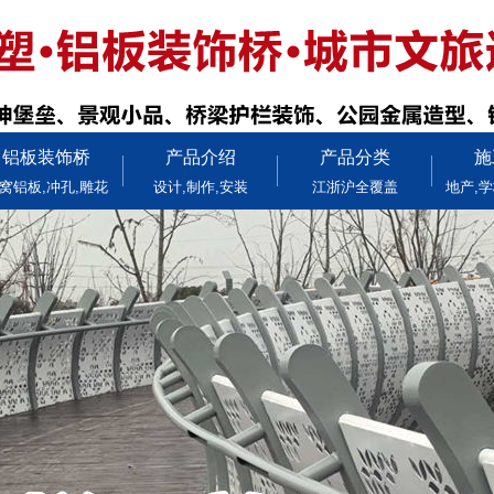
铝板装饰桥
产品介绍
产品分类
施
窝铝板,冲孔,雕花
设计,制作,安装
江浙沪全覆盖
地产,学