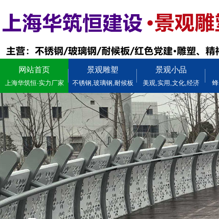
网站首页
景观雕塑
景观小品
上海华筑恒·实力厂家
不锈钢,玻璃钢,耐候板
美观,实用,文化,经济
蜂