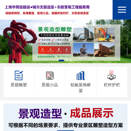
景观雕塑
景观小品
铝板装饰桥
栏杆护栏
梁