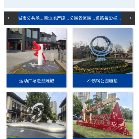
城市公共场...
商业地产建...
公园景区园...
道路桥梁栏...
运动广场造型雕塑
不锈钢公园雕塑