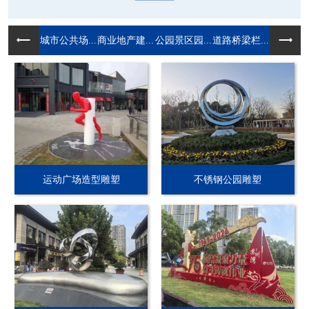
城市公共场...
商业地产建...
公园景区园...
道路桥梁栏...
运动广场造型雕塑
不锈钢公园雕塑