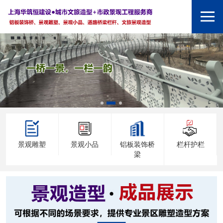
景观雕塑
景观小品
铝板装饰桥
栏杆护栏
梁