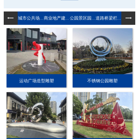
城市公共场...
商业地产建...
公园景区园...
道路桥梁栏...
运动广场造型雕塑
不锈钢公园雕塑