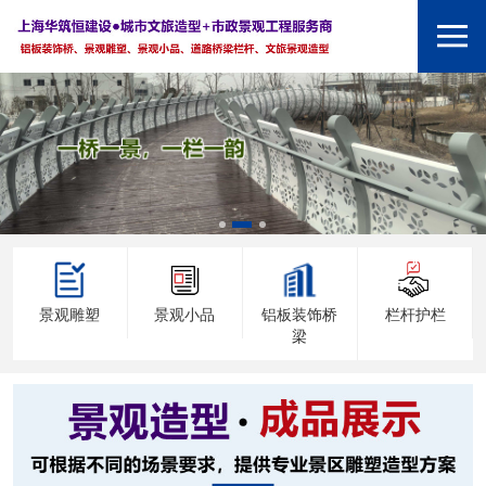
景观雕塑
景观小品
铝板装饰桥
栏杆护栏
梁