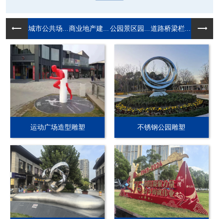
城市公共场...
商业地产建...
公园景区园...
道路桥梁栏...
运动广场造型雕塑
不锈钢公园雕塑