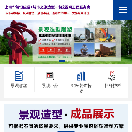
景观雕塑
景观小品
铝板装饰桥
栏杆护栏
梁