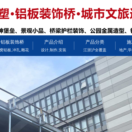
铝板装饰桥
产品介绍
产品分类
施
窝铝板,冲孔,雕花
设计,制作,安装
江浙沪全覆盖
地产,学