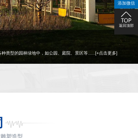
添加微信
返回顶部
几何雕塑，圆雕，抽象等，内容丰富，可塑......
[+点击更多]
同
质雕塑造型