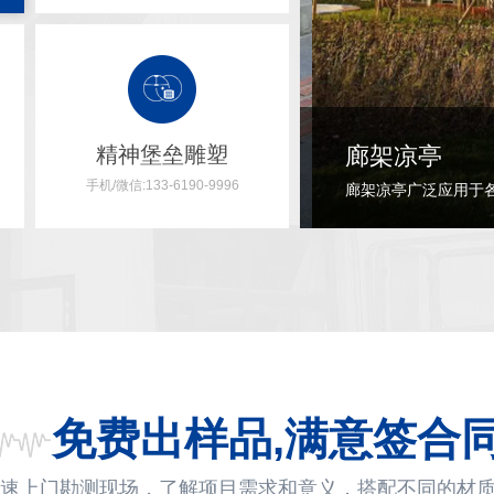
精神堡垒雕塑
不锈钢雕塑
手机/微信:133-6190-9996
......
[+点击更多]
不锈钢雕塑有多种造型，
免费出样品,满意签合
速上门勘测现场，了解项目需求和意义，搭配不同的材