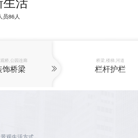
新生活
人员86人
景观桥,公园连廊
桥梁,楼梯,河道
装饰桥梁
栏杆护栏
态景观生活方式