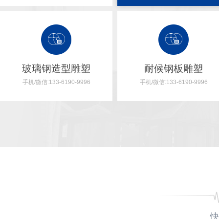
玻璃钢造型雕塑
廊架凉亭
耐候钢板雕塑
手机/微信:133-6190-9996
手机/微信:133-6190-9996
廊架凉亭广泛应用于各种类型的园林绿地中，如公园、庭院、景区等
快