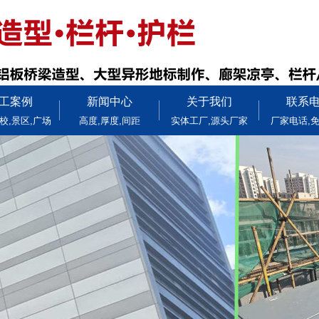
工案例
新闻中心
关于我们
联系
校,景区,广场
高度,厚度,间距
实体工厂,源头厂家
厂家电话,