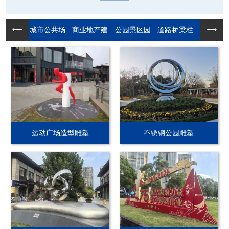
城市公共场...
商业地产建...
公园景区园...
道路桥梁栏...
运动广场造型雕塑
不锈钢公园雕塑