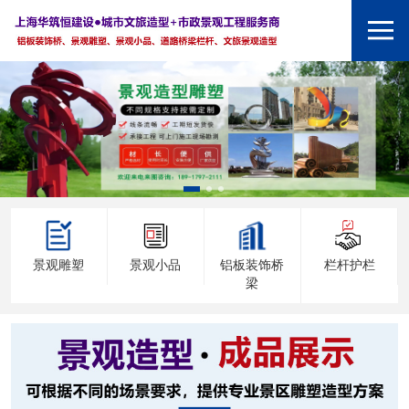
景观雕塑
景观小品
铝板装饰桥
栏杆护栏
梁