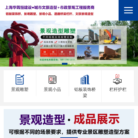
景观雕塑
景观小品
铝板装饰桥
栏杆护栏
梁