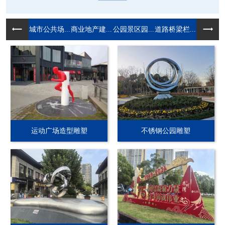
城市公共场...
商业地产建...
公园景区园...
道路桥梁栏...
运动广场造型雕塑
不锈钢公园雕塑