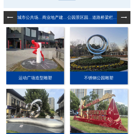
城市公共场...
商业地产建...
公园景区园...
道路桥梁栏...
运动广场造型雕塑
不锈钢公园雕塑