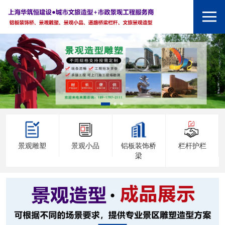
景观雕塑
景观小品
铝板装饰桥
栏杆护栏
梁