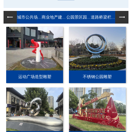
城市公共场...
商业地产建...
公园景区园...
道路桥梁栏...
运动广场造型雕塑
不锈钢公园雕塑