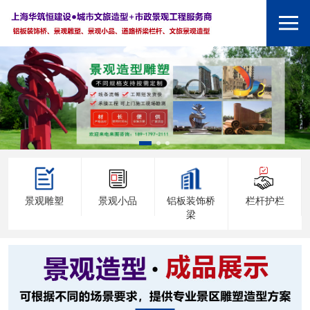
景观雕塑
景观小品
铝板装饰桥
栏杆护栏
梁