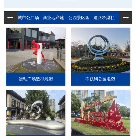
城市公共场...
商业地产建...
公园景区园...
道路桥梁栏...
运动广场造型雕塑
不锈钢公园雕塑