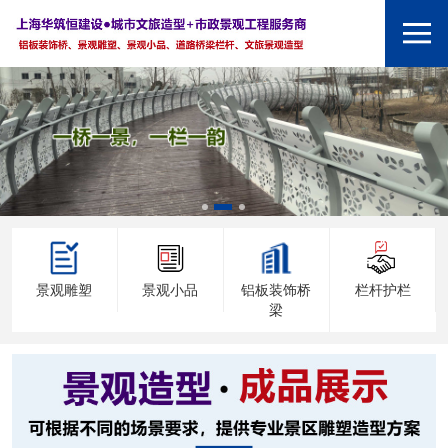
景观雕塑
景观小品
铝板装饰桥
栏杆护栏
梁