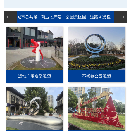
城市公共场...
商业地产建...
公园景区园...
道路桥梁栏...
运动广场造型雕塑
不锈钢公园雕塑