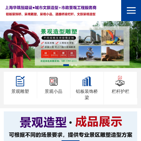
景观雕塑
景观小品
铝板装饰桥
栏杆护栏
梁