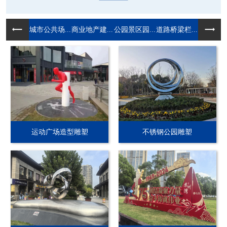
城市公共场...
商业地产建...
公园景区园...
道路桥梁栏...
运动广场造型雕塑
不锈钢公园雕塑