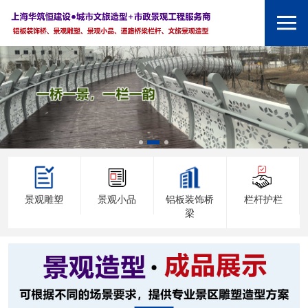
景观雕塑
景观小品
铝板装饰桥
栏杆护栏
梁