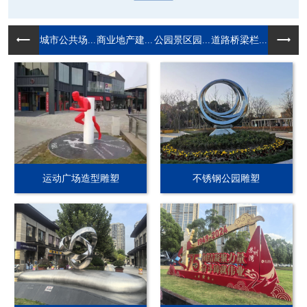
城市公共场...
商业地产建...
公园景区园...
道路桥梁栏...
运动广场造型雕塑
不锈钢公园雕塑