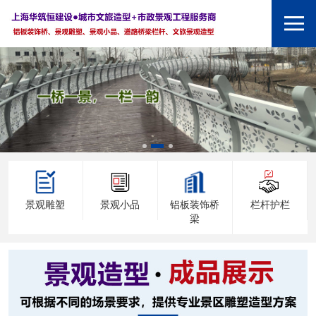
景观雕塑
景观小品
铝板装饰桥
栏杆护栏
梁